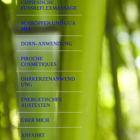
CHINESISCHE
FUSSREFLEXMASSAGE
SCHRÖPFEN UND GUA
SHA
DORN- ANWENDUNG
PIROCHE
COSMETIQUES
OHRKERZENANWEND
UNG
ENERGETISCHES
AUSTESTEN
ÜBER MICH
ANFAHRT